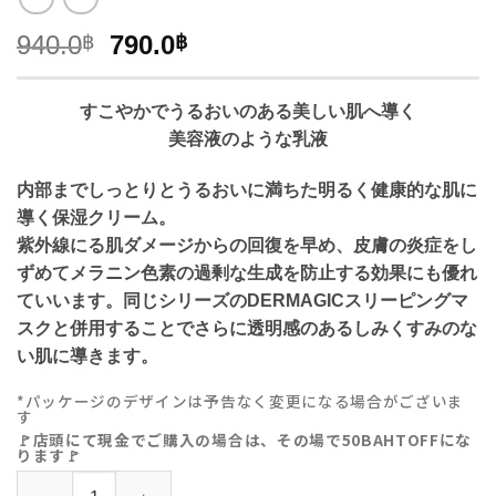
元
現
940.0
790.0
฿
฿
の
在
価
の
すこやかでうるおいのある美しい肌へ導く
格
価
美容液のような乳液
は
格
940.0฿
は
内部までしっとりとうるおいに満ちた明るく健康的な肌に
で
790.0฿
導く保湿クリーム。
し
で
紫外線にる肌ダメージからの回復を早め、皮膚の炎症をし
た。
す。
ずめてメラニン色素の過剰な生成を防止する効果にも優れ
ていいます。同じシリーズのDERMAGICスリーピングマ
スクと併用することでさらに透明感のあるしみくすみのな
い肌に導きます。
*パッケージのデザインは予告なく変更になる場合がございま
す
🚩店頭にて現金でご購入の場合は、その場で50BAHTOFFにな
ります🚩
Dermagic Whitening Moisturizer 美容乳液個