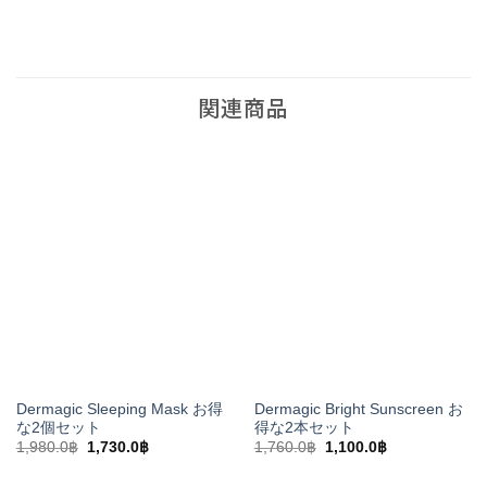
関連商品
Dermagic Sleeping Mask お得
Dermagic Bright Sunscreen お
な2個セット
得な2本セット
元
現
元
現
1,980.0
฿
1,730.0
฿
1,760.0
฿
1,100.0
฿
の
在
の
在
価
の
価
の