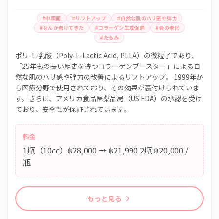
#中顔面
#リフトアップ
#自然な肌のハリ感や弾力
#なんか老けてきた
#コラーゲン生成促進
#骨の老化
#たるみ
ポリ-L-乳酸（Poly-L-Lactic Acid, PLLA）の微粒子であり、
「25年もの長い歴史を持つコラーゲンブースター」による自
然な肌のハリ感や弾力の改善によるリフトアップ。 1999年か
ら医療分野で使用されており、その効果が裏付けられていま
す。さらに、アメリカ食品医薬品局（US FDA）の承認を受け
ており、安全性が保証されています。
料金
1瓶（10cc）฿28,000 → ฿21,990 2瓶 ฿20,000 /
瓶
もっと見る