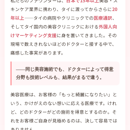
私たちのファウンダーは、
日本で15年以上
美容・ス
キンケア業界に携わり、タイに渡ってからさらに
20
年以上
——タイの病院やクリニックでの
医療通訳
、
そしてタイ国内の美容クリニックにおける
外国人向
けマーケティング支援
に身を置いてきました。その
現場で数えきれないほどのドクターと接する中で、
痛感した事実があります。
——同じ美容施術でも、ドクターによって得意
分野も技術レベルも、結果がまるで違う。
美容医療は、お客様の「もっと綺麗になりたい」と
いう、かけがえのない想いに応える医療です。けれ
ど、どのドクターがどの施術を得意とするのか。そ
れをお客様ご自身が見極めるのは、決して容易では
ありません。