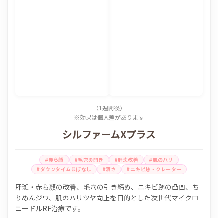
（1週間後）
※効果は個人差があります
シルファームXプラス
#赤ら顔
#毛穴の開き
#肝斑改善
#肌のハリ
#ダウンタイムほぼなし
#酒さ
#ニキビ跡・クレーター
肝斑・赤ら顔の改善、毛穴の引き締め、ニキビ跡の凸凹、ち
りめんジワ、肌のハリツヤ向上を目的とした次世代マイクロ
ニードルRF治療です。