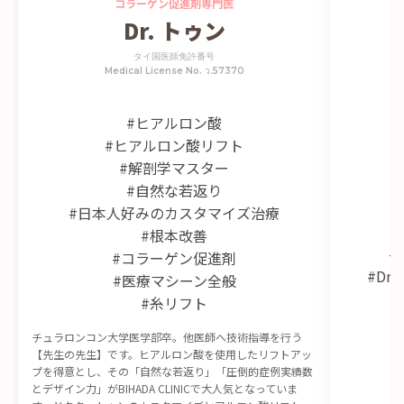
コラーゲン促進剤専門医
Dr. トゥン
タイ国医師免許番号
Medical License No. ว.57370
#ヒアルロン酸
#ヒアルロン酸リフト
#解剖学マスター
#自然な若返り
#日本人好みのカスタマイズ治療
#根本改善
#
#コラーゲン促進剤
#D
#医療マシーン全般
#糸リフト
チュラロンコン大学医学部卒。他医師へ技術指導を行う
【先生の先生】です。ヒアルロン酸を使用したリフトアッ
プを得意とし、その「自然な若返り」「圧倒的症例実績数
とデザイン力」がBIHADA CLINICで大人気となっていま