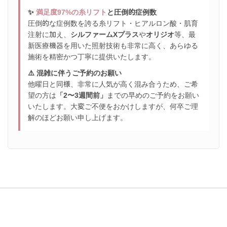
✨
満足度97%の糸リフト
と圧倒的症例数
圧倒的な症例数を誇る糸リフト・ヒアルロン酸・肌育
注射に加え、
シルファームXプラス
や
オリジオ
等、最
新医療機器を用いた照射技術も非常に高く、あらゆる
施術を精密かつ丁寧に提供いたします。
⚠️ 混雑に伴うご予約のお願い
他曜日と同様、非常に人気が高く混み合うため、ご希
望の方は
「2〜3週間前」
までの早めのご予約をお願い
いたします。大変ご不便をおかけしますが、何卒ご理
解のほどお願い申し上げます。