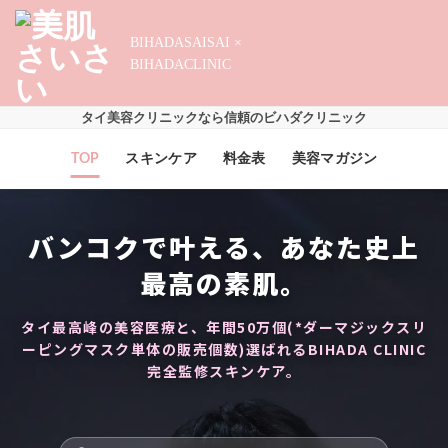
Skip
to
BIHADASAISAI ×
content
BIHADACLINIC
タイ美容クリニックなら信頼のビハダクリニック
TOP
スキンケア
料金表
美容マガジン
バンコクで叶える、あなた史上
最高の素肌。
タイ最高峰の美容医療と、年間50万個(*ダーマジックスリ
ーピングマスク単体の販売個数)選ばれるBIHADA CLINIC
完全監修スキンケア。