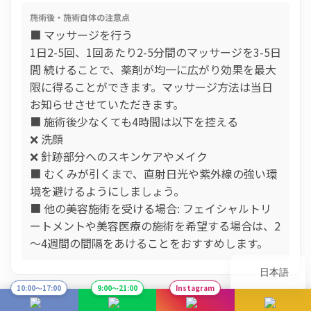
施術後・施術自体の注意点
■ マッサージを行う
1日2-5回、1回あたり2-5分間のマッサージを3-5日
間 続けることで、薬剤が均一に広がり効果を最大
限に得ることができます。マッサージ方法は当日
お知らせさせていただきます。
■ 施術後少なくても4時間は以下を控える
❌ 洗顔
❌ 針跡部分へのスキンケアやメイク
■ むくみが引くまで、直射日光や紫外線の強い環
境を避けるようにしましょう。
■ 他の美容施術を受ける場合: フェイシャルトリ
ートメントや美容医療の施術を希望する場合は、2
～4週間の間隔をあけることをおすすめします。
日本語
10:00〜17:00
9:00〜21:00
Instagram
Before
Just After