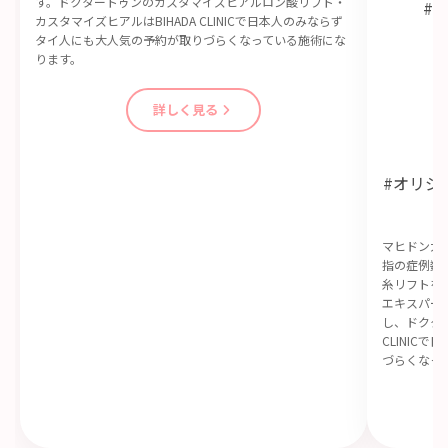
す。ドクタートゥンのカスタマイズヒアルロン酸リフト・
#
カスタマイズヒアルはBIHADA CLINICで日本人のみならず
タイ人にも大人気の予約が取りづらくなっている施術にな
ります。
詳しく見る
#オリジ
マヒドン大
指の症例数
糸リフトを
エキスパー
し、ドクター
CLINIC
づらくなっ