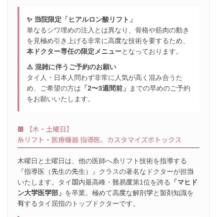
✨ 当院限定「ヒアルロン酸リフト」
単なるシワ埋めの注入とは異なり、骨格や筋肉の動き
を見極め引き上げる非常に高度な技術を要するため、
本ドクター専任の限定メニュー
となっております。
⚠️ 混雑に伴うご予約のお願い
タイ人・日本人問わず非常に人気が高く混み合うた
め、ご希望の方は
「2〜3週間前」
までの早めのご予約
をお願いいたします。
■ 【木・土曜日】
糸リフト・医療機器 指導医、カスタマイズボトックス
木曜日と土曜日は、他の医師へ糸リフト技術を指導する
『指導医（先生の先生）』クラスの著名なドクターが担当
いたします。タイ国内最高峰・難易度第1位を誇る
「マヒド
ン大学医学部」
を卒業。極めて高度な解剖学と製剤知識を
有するタイ屈指のトップドクターです。