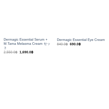
た。
す。
Dermagic Essential Serum +
Dermagic Essential Eye Cream
M.Tama Melasma Cream セッ
元
現
840.0
฿
690.0
฿
の
在
ト
価
の
元
現
2,550.0
฿
1,690.0
฿
格
価
の
在
は
格
価
の
840.0฿
は
格
価
で
690.0฿
は
格
し
で
2,550.0฿
は
た。
す。
で
1,690.0฿
し
で
た。
す。