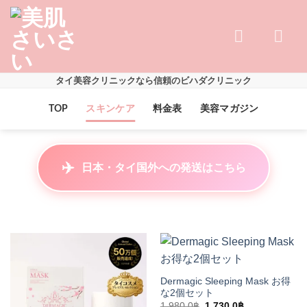
Skip
to
content
タイ美容クリニックなら信頼のビハダクリニック
TOP
スキンケア
料金表
美容マガジン
✈️
日本・タイ国外への発送はこちら
Dermagic Sleeping Mask お得
な2個セット
元
現
1,980.0
฿
1,730.0
฿