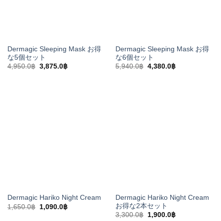
Dermagic Sleeping Mask お得
Dermagic Sleeping Mask お得
な5個セット
な6個セット
元
現
元
現
4,950.0
฿
3,875.0
฿
5,940.0
฿
4,380.0
฿
の
在
の
在
価
の
価
の
格
価
格
価
は
格
は
格
4,950.0฿
は
5,940.0฿
は
で
3,875.0฿
で
4,380.0฿
し
で
し
で
た。
す。
た。
す。
Dermagic Hariko Night Cream
Dermagic Hariko Night Cream
お得な2本セット
元
現
1,650.0
฿
1,090.0
฿
の
在
元
現
3,300.0
฿
1,900.0
฿
価
の
の
在