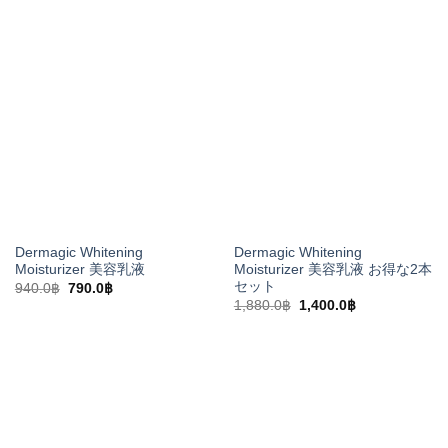
格
価
価
の
は
格
格
価
1,650.0฿
は
は
格
で
1,090.0฿
3,300.0฿
は
し
で
で
1,900.0฿
た。
す。
し
で
た。
す。
Dermagic Whitening
Dermagic Whitening
Moisturizer 美容乳液
Moisturizer 美容乳液 お得な2本
セット
元
現
940.0
฿
790.0
฿
の
在
元
現
1,880.0
฿
1,400.0
฿
価
の
の
在
格
価
価
の
は
格
格
価
940.0฿
は
は
格
で
790.0฿
1,880.0฿
は
し
で
で
1,400.0฿
た。
す。
し
で
た。
す。