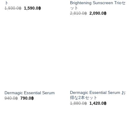
ト
Brightening Sunscreen Trioセ
ット
元
現
1,930.0
฿
1,590.0
฿
の
在
元
現
2,810.0
฿
2,090.0
฿
価
の
の
在
格
価
価
の
は
格
格
価
1,930.0฿
は
は
格
で
1,590.0฿
2,810.0฿
は
し
で
で
2,090.0฿
た。
す。
し
で
た。
す。
Dermagic Essential Serum お
Dermagic Essential Serum
得な2本セット
元
現
940.0
฿
790.0
฿
の
在
元
現
1,880.0
฿
1,420.0
฿
価
の
の
在
格
価
価
の
は
格
格
価
940.0฿
は
は
格
で
790.0฿
1,880.0฿
は
し
で
で
1,420.0฿
た。
す。
し
で