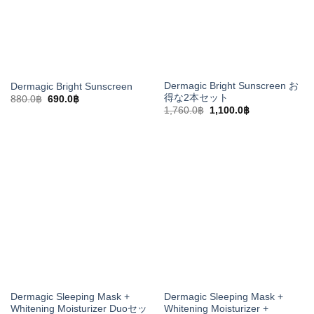
Dermagic Bright Sunscreen お
Dermagic Bright Sunscreen
得な2本セット
元
現
880.0
฿
690.0
฿
の
在
元
現
1,760.0
฿
1,100.0
฿
価
の
の
在
格
価
価
の
は
格
格
価
880.0฿
は
は
格
で
690.0฿
1,760.0฿
は
し
で
で
1,100.0฿
た。
す。
し
で
た。
す。
Dermagic Sleeping Mask +
Dermagic Sleeping Mask +
Whitening Moisturizer Duoセッ
Whitening Moisturizer +