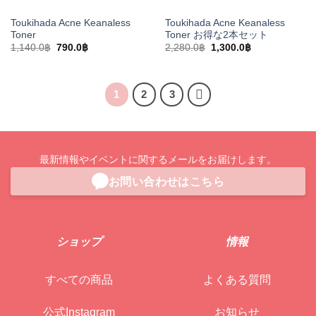
Toukihada Acne Keanaless
Toukihada Acne Keanaless
Toner
Toner お得な2本セット
元
現
元
現
1,140.0
฿
790.0
฿
2,280.0
฿
1,300.0
฿
の
在
の
在
価
の
価
の
格
価
格
価
は
格
は
格
1,140.0฿
は
2,280.0฿
は
1
2
3
で
790.0฿
で
1,300.0฿
し
で
し
で
た。
す。
た。
す。
最新情報やイベントに関するメールをお届けします。
お問い合わせはこちら
ショップ
情報
すべての商品
よくある質問
公式Instagram
お知らせ