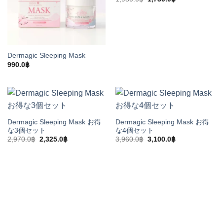
の
在
価
の
格
価
は
格
1,980.0฿
は
で
1,730.0฿
し
で
た。
す。
Dermagic Sleeping Mask
990.0
฿
Dermagic Sleeping Mask お得
Dermagic Sleeping Mask お得
な3個セット
な4個セット
元
現
元
現
2,970.0
฿
2,325.0
฿
3,960.0
฿
3,100.0
฿
の
在
の
在
価
の
価
の
格
価
格
価
は
格
は
格
2,970.0฿
は
3,960.0฿
は
で
2,325.0฿
で
3,100.0฿
し
で
し
で
た。
す。
た。
す。