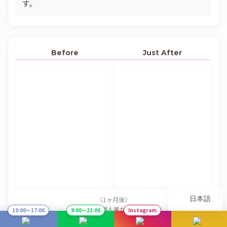
す。
Before
Just After
日本語
（1ヶ月後）
※効果は個人差があります
10:00〜17:00
9:00〜21:00
Instagram
SiSi Face「脂肪溶解注射」