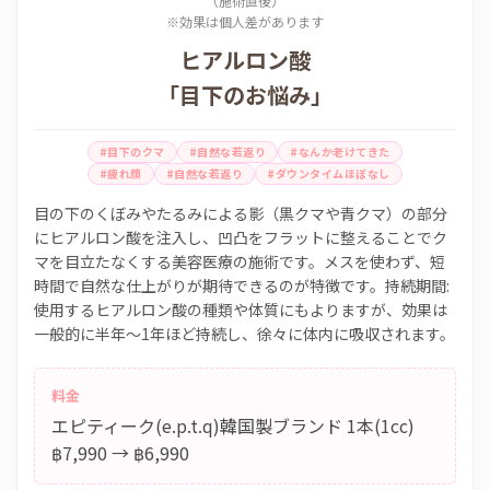
（施術直後）
※効果は個人差があります
ヒアルロン酸
「目下のお悩み」
#目下のクマ
#自然な若返り
#なんか老けてきた
#疲れ顔
#自然な若返り
#ダウンタイムほぼなし
目の下のくぼみやたるみによる影（黒クマや青クマ）の部分
にヒアルロン酸を注入し、凹凸をフラットに整えることでク
マを目立たなくする美容医療の施術です。メスを使わず、短
時間で自然な仕上がりが期待できるのが特徴です。持続期間:
使用するヒアルロン酸の種類や体質にもよりますが、効果は
一般的に半年〜1年ほど持続し、徐々に体内に吸収されます。
料金
エピティーク(e.p.t.q)韓国製ブランド 1本(1cc)
฿7,990 → ฿6,990