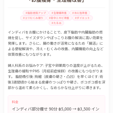
#脂肪燃焼アップ
#生理痛改善
#冷え性改善
#コリむくみ取り
#背中ニキビ改善
#ダイエット
#たるみ
インディバをお腹にかけることで、皮下脂肪や内臓脂肪の燃
焼を促し、サイズダウンやぽっこりお腹の解消に高い効果を
発揮します。さらに、腸の働きが活発になるため「腸活」に
よる便秘解消や、冷え・むくみの改善、内臓機能の向上など
体質改善にもつながります。
婦人科系のお悩みケア: 子宮や卵巣周りの温度が上がるため、
生理痛の緩和やPMS（月経前症候群）の改善にもつながりま
す。 脂肪吸引後: 拘縮（皮膚の硬さ・凸凹）を早くほぐす: 術
後3週間頃から始まる皮膚のつっぱりや硬さ、ボコボコ感を深
部から温めて柔らかくし、なめらかな仕上がりに導きます。
料金
インディバ部分痩せ 90分 ฿5,000 → ฿3,500 イン