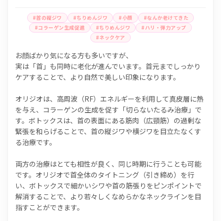
#首の縦ジワ
#ちりめんジワ
#小顔
#なんか老けてきた
#コラーゲン生成促進
#ちりめんジワ
#ハリ・弾力アップ
#ネックケア
お顔ばかり気になる方も多いですが、
実は「首」も同時に老化が進んでいます。首元までしっかり
ケアすることで、より自然で美しい印象になります。
オリジオは、高周波（RF）エネルギーを利用して真皮層に熱
を与え、コラーゲンの生成を促す「切らないたるみ治療」で
す。ボトックスは、首の表面にある筋肉（広頸筋）の過剰な
緊張を和らげることで、首の縦ジワや横ジワを目立たなくす
る治療です。
両方の治療はとても相性が良く、同じ時期に行うことも可能
です。オリジオで首全体のタイトニング（引き締め）を行
い、ボトックスで細かいシワや首の筋張りをピンポイントで
解消することで、より若々しくなめらかなネックラインを目
指すことができます。