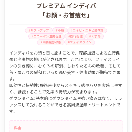
プレミアム インディバ
「お顔・お首痩せ」
#リフトアップ
#小顔
#ニキビ・ニキビ跡改善
#コラーゲン生成促進
#血行促進
#くすみ
#眼精疲労改善
#フェイスライン
インディバをお顔と首に施すことで、深部加温による血行促
進と老廃物の排出が促されます。これにより、フェイスライ
ンの引き締め、むくみの解消、しわやたるみの改善、そして
首・肩こりの緩和といった高い美容・健康効果が期待できま
す。
即効性と持続性: 施術直後からスッキリ感やハリを実感しやす
く、継続することで効果の持続力が高まります。
ダウンタイム: 基本的にダウンタイムや強い痛みはなく、リラ
ックスして受けることができる高周波温熱トリートメントで
す。
料金