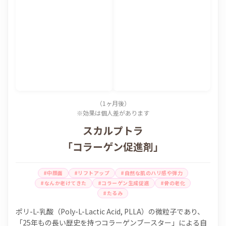
（1ヶ月後）
※効果は個人差があります
スカルプトラ
「コラーゲン促進剤」
#中顔面
#リフトアップ
#自然な肌のハリ感や弾力
#なんか老けてきた
#コラーゲン生成促進
#骨の老化
#たるみ
ポリ-L-乳酸（Poly-L-Lactic Acid, PLLA）の微粒子であり、
「25年もの長い歴史を持つコラーゲンブースター」による自