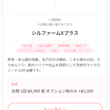
（1週間後）
※効果は個人差があります
シルファームXプラス
#赤ら顔
#毛穴の開き
#肝斑改善
#肌のハリ
#ダウンタイムほぼなし
#酒さ
#ニキビ跡・クレーター
肝斑・赤ら顔の改善、毛穴の引き締め、ニキビ跡の凸凹、ち
りめんジワ、肌のハリツヤ向上を目的とした次世代マイクロ
ニードルRF治療です。
料金
全顔 1回 ฿9,990 首 オプション時のみ +฿3,000
もっと見る