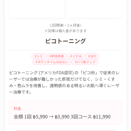
（2回照射・1ヶ月後）
※効果は個人差があります
ピコトーニング
#シミ
#肝斑改善
#くすみ
#毛穴
#ダウンタイムほぼなし
#ハリ感アップ
ピコトーニング (アメリカFDA認可) の「ピコ秒」で従来のレ
ーザーでは治療が難しかった肝斑だけでなく、シミ・くす
み・色ムラを改善し、透明感のある明るいお肌へ導くレーザ
ー治療です。
料金
全顔 1回 ฿5,990 → ฿3,990 3回コース ฿11,990