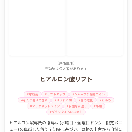
（施術直後）
※効果は個人差があります
ヒアルロン酸リフト
#中顔面
#リフトアップ
#シャープな輪郭ライン
#なんか老けてきた
#ほうれい線
#骨の老化
#たるみ
#マリオネットライン
#自然な若返り
#小顔
#ダウンタイムほぼなし
ヒアルロン酸専門の指導医 (水曜日・金曜日ドクター限定メニ
ュー) の卓越した解剖学知識に基づき、骨格の土台から自然に