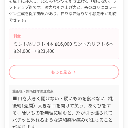
を皮下に挿入し、たるみやシワを引き上げる「切らない」リ
フトアップ術です。強力な引き上げ力と、糸の周りにコラー
ゲン生成を促す効果があり、自然な若返りや小顔効果が期待
できます。
料金
ミント糸リフト 4本 ฿16,000 ミント糸リフト 6本
฿24,000 → ฿23,400
もっと見る
施術後・施術自体の注意点
■ 口を大きく開けない・硬いものを食べない（術
後約1週間）大きな口を開けて笑う、あくびをす
る、硬いものを無理に噛むと、糸が引っ張られて
パチッと外れるような違和感や痛みが生じること
があります。