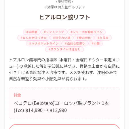
（施術直後）
※効果は個人差があります
ヒアルロン酸リフト
#中顔面
#リフトアップ
#シャープな輪郭ライン
#なんか老けてきた
#ほうれい線
#骨の老化
#たるみ
#マリオネットライン
#自然な若返り
#小顔
#ダウンタイムほぼなし
ヒアルロン酸専門の指導医 (水曜日・金曜日ドクター限定メニ
ュー) の卓越した解剖学知識に基づき、骨格の土台から自然に
引き上げる高度な注入治療です。メスを使わず、注射のみで
自然な若返り効果や小顔効果が得られます。
料金
ベロテロ(Belotero)ヨーロッパ製ブランド 1本
(1cc) ฿14,990 → ฿12,990