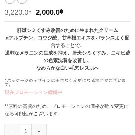
元
現
3,220.0
2,000.0
฿
฿
の
在
価
の
肝斑シミくすみ改善のために生まれたクリーム
格
価
αアルブチン、コウジ酸、甘草根エキスをバランスよく配
は
格
合することで、
3,220.0฿
は
過剰なメラニンの生成を抑え、肝斑シミくすみ、ニキビ跡
で
2,000.0฿
の色素沈着を改善し、
し
で
なめらかな白い毛穴レス肌へ
た。
す。
*パッケージのデザインは予告なく変更になる場合がございま
す。
現在プロモーション継続中
**原料の高騰のため、プロモーションの価格が近々変更に
なる可能性がございます。
M.Tama Melasma Cream 肝斑深いシミ クリーム お得な2個セット