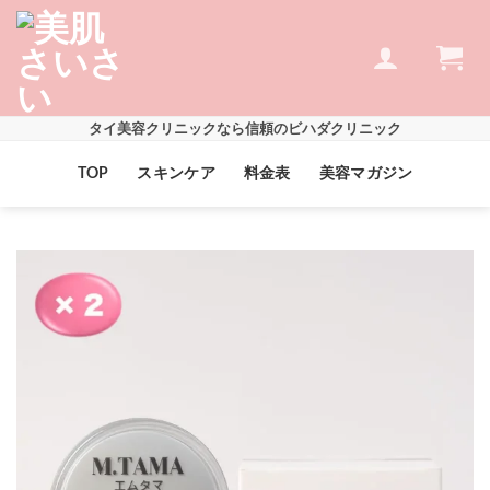
Skip
to
content
タイ美容クリニックなら信頼のビハダクリニック
TOP
スキンケア
料金表
美容マガジン