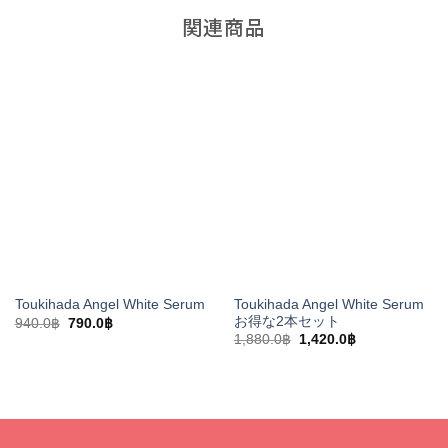
関連商品
Toukihada Angel White Serum
Toukihada Angel White Serum
お得な2本セット
元
現
940.0
฿
790.0
฿
の
在
元
現
1,880.0
฿
1,420.0
฿
価
の
の
在
格
価
価
の
は
格
格
価
940.0฿
は
は
格
で
790.0฿
1,880.0฿
は
し
で
で
1,420.0฿
た。
す。
し
で
た。
す。