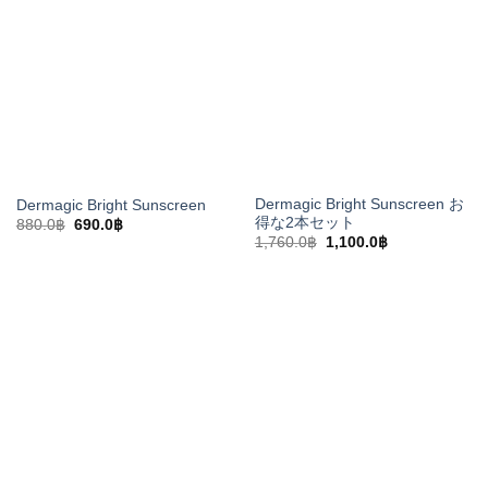
た。
す。
し
で
た。
す。
Dermagic Bright Sunscreen お
Dermagic Bright Sunscreen
得な2本セット
元
現
880.0
฿
690.0
฿
の
在
元
現
1,760.0
฿
1,100.0
฿
価
の
の
在
格
価
価
の
は
格
格
価
880.0฿
は
は
格
で
690.0฿
1,760.0฿
は
し
で
で
1,100.0฿
た。
す。
し
で
た。
す。