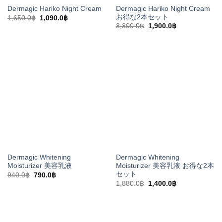
Dermagic Hariko Night Cream
Dermagic Hariko Night Cream
お得な2本セット
元
現
1,650.0
฿
1,090.0
฿
の
在
元
現
3,300.0
฿
1,900.0
฿
価
の
の
在
格
価
価
の
は
格
格
価
1,650.0฿
は
は
格
で
1,090.0฿
3,300.0฿
は
し
で
で
1,900.0฿
た。
す。
し
で
た。
す。
Dermagic Whitening
Dermagic Whitening
Moisturizer 美容乳液
Moisturizer 美容乳液 お得な2本
セット
元
現
940.0
฿
790.0
฿
の
在
元
現
1,880.0
฿
1,400.0
฿
価
の
の
在
格
価
価
の
は
格
格
価
940.0฿
は
は
格
で
790.0฿
1,880.0฿
は
し
で
で
1,400.0฿