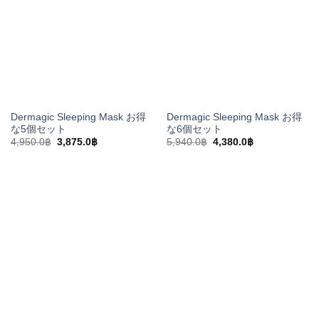
た。
す。
た。
す。
Dermagic Sleeping Mask お得
Dermagic Sleeping Mask お得
な5個セット
な6個セット
元
現
元
現
4,950.0
฿
3,875.0
฿
5,940.0
฿
4,380.0
฿
の
在
の
在
価
の
価
の
格
価
格
価
は
格
は
格
4,950.0฿
は
5,940.0฿
は
で
3,875.0฿
で
4,380.0฿
し
で
し
で
た。
す。
た。
す。