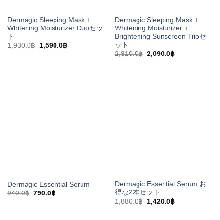
Dermagic Sleeping Mask +
Dermagic Sleeping Mask +
Whitening Moisturizer Duoセッ
Whitening Moisturizer +
ト
Brightening Sunscreen Trioセ
ット
元
現
1,930.0
฿
1,590.0
฿
の
在
元
現
2,810.0
฿
2,090.0
฿
価
の
の
在
格
価
価
の
は
格
格
価
1,930.0฿
は
は
格
で
1,590.0฿
2,810.0฿
は
し
で
で
2,090.0฿
た。
す。
し
で
た。
す。
Dermagic Essential Serum お
Dermagic Essential Serum
得な2本セット
元
現
940.0
฿
790.0
฿
の
在
元
現
1,880.0
฿
1,420.0
฿
価
の
の
在
格
価
価
の
は
格