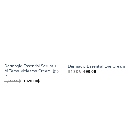
格
価
940.0฿
は
は
格
で
790.0฿
1,880.0฿
は
し
で
で
1,420.0฿
た。
す。
し
で
た。
す。
Dermagic Essential Serum +
Dermagic Essential Eye Cream
M.Tama Melasma Cream セッ
元
現
840.0
฿
690.0
฿
の
在
ト
価
の
元
現
2,550.0
฿
1,690.0
฿
格
価
の
在
は
格
価
の
840.0฿
は
格
価
で
690.0฿
は
格
し
で
2,550.0฿
は
た。
す。
で
1,690.0฿
し
で
た。
す。