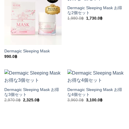
Dermagic Sleeping Mask お得
な2個セット
元
現
1,980.0
฿
1,730.0
฿
の
在
価
の
格
価
は
格
1,980.0฿
は
で
1,730.0฿
し
で
た。
す。
Dermagic Sleeping Mask
990.0
฿
Dermagic Sleeping Mask お得
Dermagic Sleeping Mask お得
な3個セット
な4個セット
元
現
元
現
2,970.0
฿
2,325.0
฿
3,960.0
฿
3,100.0
฿
の
在
の
在
価
の
価
の
格
価
格
価
は
格
は
格
2,970.0฿
は
3,960.0฿
は
で
2,325.0฿
で
3,100.0฿
し
で
し
で