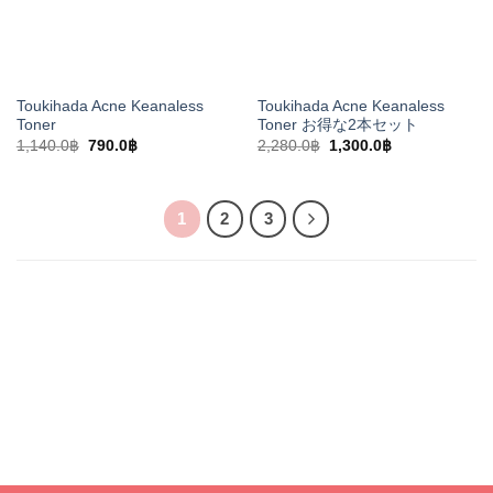
Toukihada Acne Keanaless
Toukihada Acne Keanaless
Toner
Toner お得な2本セット
元
現
元
現
1,140.0
฿
790.0
฿
2,280.0
฿
1,300.0
฿
の
在
の
在
価
の
価
の
格
価
格
価
は
格
は
格
1,140.0฿
は
2,280.0฿
は
1
2
3
で
790.0฿
で
1,300.0฿
し
で
し
で
た。
す。
た。
す。