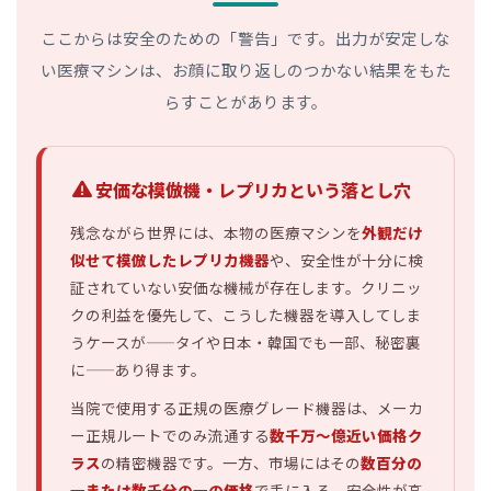
ここからは安全のための「警告」です。出力が安定しな
い医療マシンは、お顔に取り返しのつかない結果をもた
らすことがあります。
安価な模倣機・レプリカという落とし穴
残念ながら世界には、本物の医療マシンを
外観だけ
似せて模倣したレプリカ機器
や、安全性が十分に検
証されていない安価な機械が存在します。クリニッ
クの利益を優先して、こうした機器を導入してしま
うケースが——タイや日本・韓国でも一部、秘密裏
に——あり得ます。
当院で使用する正規の医療グレード機器は、メーカ
ー正規ルートでのみ流通する
数千万〜億近い価格ク
ラス
の精密機器です。一方、市場にはその
数百分の
一または数千分の一の価格
で手に入る、安全性が高