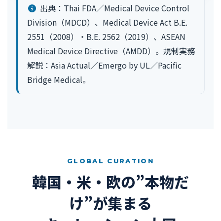
出典：Thai FDA／Medical Device Control
Division（MDCD）、Medical Device Act B.E.
2551（2008）・B.E. 2562（2019）、ASEAN
Medical Device Directive（AMDD）。規制実務
解説：Asia Actual／Emergo by UL／Pacific
Bridge Medical。
GLOBAL CURATION
韓国・米・欧の”本物だ
け”が集まる