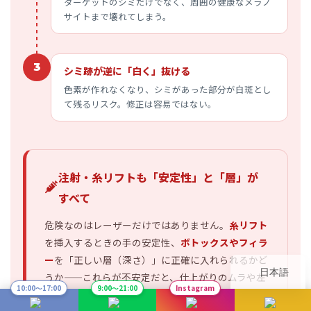
ターゲットのシミだけでなく、周囲の健康なメラノ
サイトまで壊れてしまう。
3
シミ跡が逆に「白く」抜ける
色素が作れなくなり、シミがあった部分が白斑とし
て残るリスク。修正は容易ではない。
注射・糸リフトも「安定性」と「層」が
すべて
危険なのはレーザーだけではありません。
糸リフト
を挿入するときの手の安定性、
ボトックスやフィラ
ー
を「正しい層（深さ）」に正確に入れられるかど
日本語
うか——これらが不安定だと、仕上がりのムラや左
10:00〜17:00
9:00〜21:00
Instagram
右差、まれに重篤な合併症につながることがありま