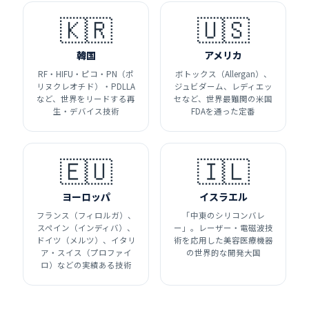
🇰🇷
🇺🇸
韓国
アメリカ
RF・HIFU・ピコ・PN（ポ
ボトックス（Allergan）、
リヌクレオチド）・PDLLA
ジュビダーム、レディエッ
など、世界をリードする再
セなど、世界最難関の米国
生・デバイス技術
FDAを通った定番
🇪🇺
🇮🇱
ヨーロッパ
イスラエル
フランス（フィロルガ）、
「中東のシリコンバレ
スペイン（インディバ）、
ー」。レーザー・電磁波技
ドイツ（メルツ）、イタリ
術を応用した美容医療機器
ア・スイス（プロファイ
の世界的な開発大国
ロ）などの実績ある技術