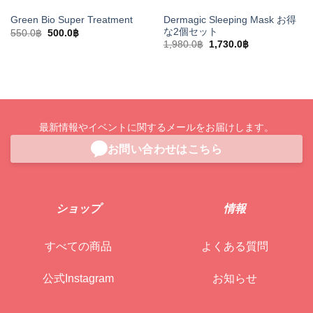
Dermagic Sleeping Mask お得
Green Bio Super Treatment
な2個セット
元
現
550.0
฿
500.0
฿
の
在
元
現
1,980.0
฿
1,730.0
฿
価
の
の
在
格
価
価
の
は
格
格
価
550.0฿
は
は
格
で
500.0฿
1,980.0฿
は
し
で
で
1,730.0฿
た。
す。
し
で
た。
す。
最新情報やイベントに関するメールをお届けします。
お問い合わせはこちら
ショップ
情報
すべての商品
よくある質問
公式Instagram
お知らせ