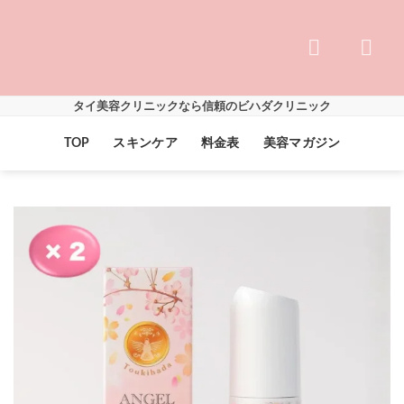
Skip
to
content
タイ美容クリニックなら信頼のビハダクリニック
TOP
スキンケア
料金表
美容マガジン