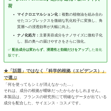
格
価
荷
は
格
1,880.0฿
は
マイクロエマルション化：
複数の植物油を組み合わ
で
1,420.0฿
せたコンプレックスを微細な乳化粒子に変換し、角
し
で
質層への浸透効率が大幅に向上。
た。
す。
ナノ化処方：
主要美容成分をナノサイズに微粒子化
し、肌の奥への届けやすさをさらに強化。
✅
配合成分は変わらず、浸透性と効能だけをアップ
した進化
版です。
★「話題」ではなく「科学的根拠（エビデンス）」
で選ぶ
「何を使ってもシミが消えなかった…」
それは、成分の根拠が曖昧だったからかもしれません。
本製品は、フランスの研究所にて明確なデータが出ている
成分を配合した、サイエンス・コスメです。