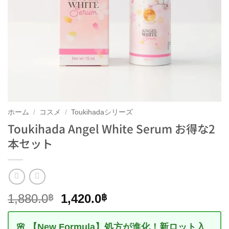
ホーム
/
コスメ
/
Toukihadaシリーズ
Toukihada Angel White Serum お得な2
本セット
元
現
1,880.0
1,420.0
฿
฿
の
在
価
の
🌸 【New Formula】処方が進化！新ロット入