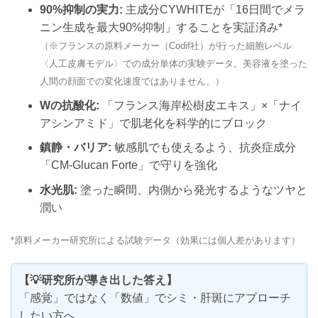
90%抑制の実力:
主成分CYWHITEが「16日間でメラ
ニン生成を最大90%抑制」することを実証済み*
（※フランスの原料メーカー（Codif社）が行った細胞レベル
〈人工皮膚モデル〉での成分単体の実験データ。美容液を塗った
人間の顔面での変化速度ではありません。）
Wの抗酸化:
「フランス海岸松樹皮エキス」×「ナイ
アシンアミド」で肌老化を科学的にブロック
鎮静・バリア:
敏感肌でも使えるよう、抗炎症成分
「CM-Glucan Forte」で守りを強化
水光肌:
塗った瞬間、内側から発光するようなツヤと
潤い
*原料メーカー研究所による試験データ（効果には個人差があります）
【💡研究所が導き出した答え】
「感覚」ではなく「数値」でシミ・肝斑にアプローチ
したい方へ。