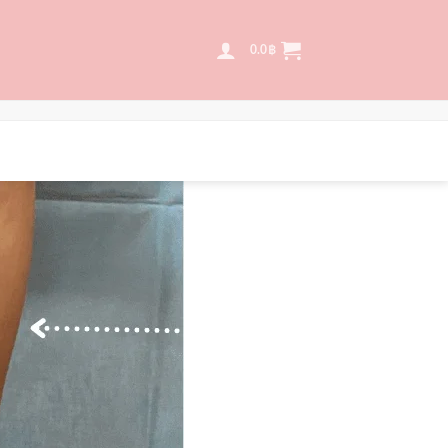
0.0
฿