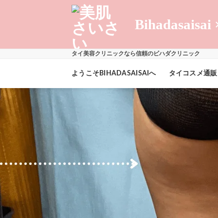
Skip
to
Bihadasaisai 
content
タイ美容クリニックなら信頼のビハダクリニック
ようこそBIHADASAISAIへ
タイコスメ通販