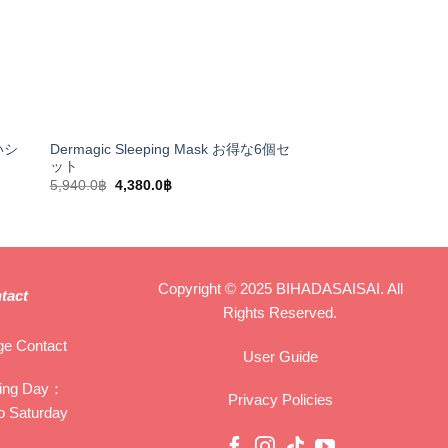
深いシ
Dermagic Sleeping Mask お得な6個セ
Dermagic Whitening
ット
乳液 お得な2本セッ
Original
Current
Original
C
5,940.0
฿
4,380.0
฿
1,880.0
฿
1,400.0
฿
price
price
price
p
was:
is:
was:
is
5,940.0฿.
4,380.0฿.
1,880.0฿.
1
Copyright © 2025 BIHADASAISAI. All
tact
Rights Reserved.
e Contact
User Guide
ing Day：
Privacy Policies
o Saturday