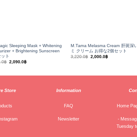
gic Sleeping Mask + Whitening
M.Tama Melasma Cream 肝斑
urizer + Brightening Sunscreen
ミ クリーム お得な2個セット
oセット
Original
Current
3,220.0
฿
2,000.0
฿
price
price
Original
Current
.0
฿
2,090.0
฿
was:
is:
price
price
3,220.0฿.
2,000.0฿.
was:
is:
2,810.0฿.
2,090.0฿.
e Store
Information
Con
oducts
FAQ
Home Pag
Instagram
Newsletter
- Messag
Tuesday t