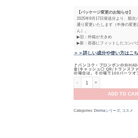
【パッケージ変更のお知らせ】
2025年9月17日発送分より、順
通り変更いたします（中身の変更
ん）。
▶旧：外箱が大きめ
▶新：容器にフィットしたコンパ
＞＞詳しい成分や使い方はこ
🚩バンコク・プロンポンのBIHADA
金(キャッシュ〇 QR/トランスフ
の場合は、その場で100バーツオ
Dermagic Sleeping Mask お
ADD TO CA
Categories:
Dermaシリーズ
,
コスメ