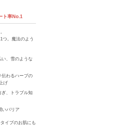
ート率No.1
動。
1つ。魔法のよう
払い、雪のような
り伝わるハーブの
上げ
防ぎ、トラブル知
潤いバリア
のタイプのお肌にも