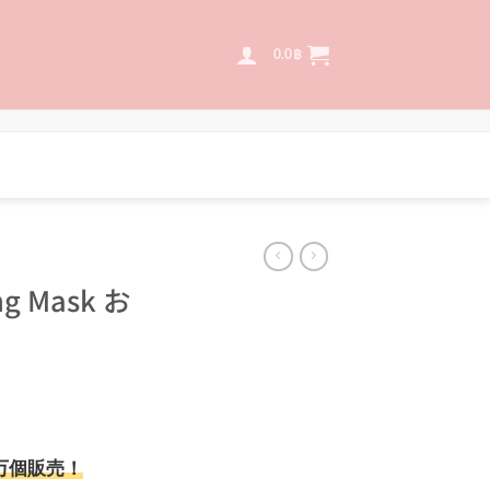
0.0
฿
ng Mask お
urrent
rice
:
0万個販売！
,875.0฿.