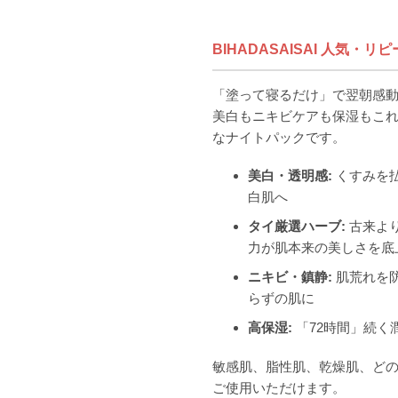
BIHADASAISAI 人気・リピ
「塗って寝るだけ」で翌朝感
美白もニキビケアも保湿もこれ
なナイトパックです。
美白・透明感:
くすみを
白肌へ
タイ厳選ハーブ:
古来よ
力が肌本来の美しさを底
ニキビ・鎮静:
肌荒れを
らずの肌に
高保湿:
「72時間」続く
敏感肌、脂性肌、乾燥肌、ど
ご使用いただけます。