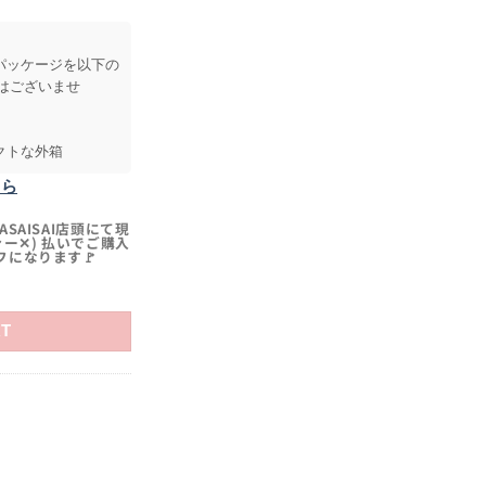
次パッケージを以下の
はございませ
クトな外箱
ちら
SAISAI店頭にて現
ァー✕) 払いでご購入
フになります🚩
得な5個セット quantity
RT