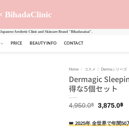
× BihadaClinic
 Japanese Aesthetic Clinic and Skincare Brand "Bihadasaisai".
PRICE
BEAUTY INFO
CONTACT
Home
/
コスメ
/
Dermaシリーズ
Dermagic Sleepi
得な5個セット
Original
C
4,950.0
฿
3,875.0
฿
price
p
was:
is
👑 2025年 全世界で年間5
4,950.0฿.
3