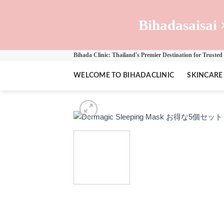
Skip
to
Bihadasaisai 
content
Bihada Clinic: Thailand's Premier Destination for Trusted
WELCOME TO BIHADACLINIC
SKINCARE