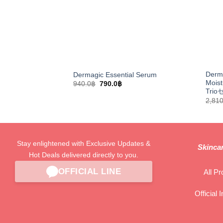
Derma
Dermagic Essential Serum
Moist
Original
Current
940.0
฿
790.0
฿
price
price
Tri
was:
is:
2,810
940.0฿.
790.0฿.
Stay enlightened with Exclusive Updates &
Skincar
Hot Deals delivered directly to you.
OFFICIAL LINE
All Pr
Official 