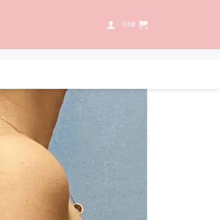
0.0
฿