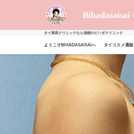
Skip
to
Bihadasaisai 
content
タイ美容クリニックなら信頼のビハダクリニック
ようこそBIHADASAISAIへ
タイコスメ通販