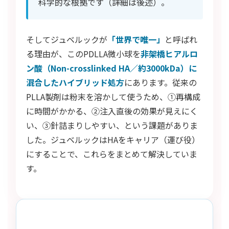
科学的な根拠です（詳細は後述）。
そしてジュベルックが
「世界で唯一」
と呼ばれ
る理由が、このPDLLA微小球を
非架橋ヒアルロ
ン酸（Non-crosslinked HA／約3000kDa）に
混合したハイブリッド処方
にあります。従来の
PLLA製剤は粉末を溶かして使うため、①再構成
に時間がかかる、②注入直後の効果が見えにく
い、③針詰まりしやすい、という課題がありま
した。ジュベルックはHAをキャリア（運び役）
にすることで、これらをまとめて解決していま
す。