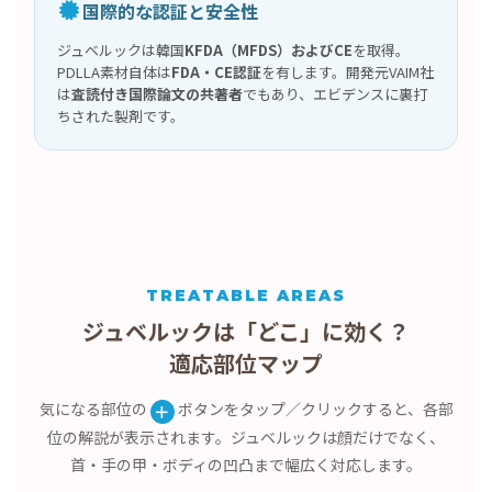
国際的な認証と安全性
ジュベルックは韓国
KFDA（MFDS）およびCE
を取得。
PDLLA素材自体は
FDA・CE認証
を有します。開発元VAIM社
は
査読付き国際論文の共著者
でもあり、エビデンスに裏打
ちされた製剤です。
TREATABLE AREAS
ジュベルックは「どこ」に効く？
適応部位マップ
気になる部位の
ボタンをタップ／クリックすると、各部
＋
位の解説が表示されます。ジュベルックは顔だけでなく、
首・手の甲・ボディの凹凸まで幅広く対応します。