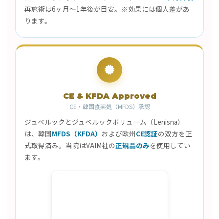
再施術は6ヶ月〜1年後が目安。※効果には個人差があ
ります。
CE & KFDA Approved
CE・韓国食薬処（MFDS）承認
ジュベルックとジュベルックボリューム（Lenisna）
は、韓国
MFDS（KFDA）
および欧州
CE認証
の双方を正
式取得済み。当院はVAIM社の
正規品のみ
を使用してい
ます。