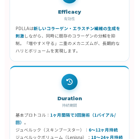
Efficacy
有効性
PDLLAは
新しいコラーゲン・エラスチン繊維の生成を
刺激
しながら、同時に既存のコラーゲンの分解を抑
制。「増やす×守る」二重のメカニズムが、長期的な
ハリとボリュームを実現します。
Duration
持続期間
基本プロトコル：
1ヶ月間隔で3回施術（1バイアル/
回）
。
ジュベルック（スキンブースター）：
6〜12ヶ月持続
ジュベルックボリューム（Lenisna）：
18〜24ヶ月持続