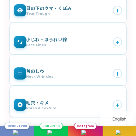
底上げし、内側から発光するような「うる艶肌」へ。
目の下のクマ・くぼみ
+
最も人気の使い方
です。
Tear Trough
薄い皮膚にもなじみやすいジュベルックは、影クマ・
くぼみの繊細な改善に好相性。コラーゲン新生で皮膚
小じわ・ほうれい線
+
そのものに厚みを出し、
自然に明るい目元
へ。
Face Lines
細かいちりめんジワからほうれい線まで、コラーゲン
を土台から増やしてふっくら。フィラーのような「埋
首のしわ
+
めた感」を出さず、
自然にやわらげます
。
Neck Wrinkles
年齢が出やすい首の横じわにも対応。公式の症例でも
首のしわ改善が報告されています。
皮膚が薄くデリ
毛穴・キメ
+
ケートな部位こそ
、なじみの良いジュベルックが活き
Pores & Texture
ます。
English
開いた毛穴やデコボコしたキメも、真皮のコラーゲン
10:00〜17:00
9:00〜21:00
Instagram
密度が上がることで内側からなめらかに。
「肌のグ
ニキビ跡・凹み
レード」が一段上がる
感覚を実感しやすい部位です。