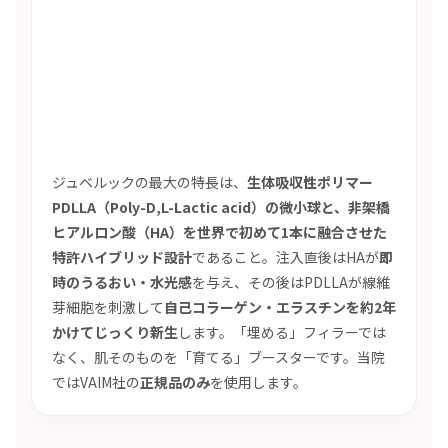
ジュベルックの最大の特長は、
生体吸収性ポリマー
PDLLA（Poly-D,L-Lactic acid）の微小球と、非架橋
ヒアルロン酸（HA）を世界で初めて1本に融合させた
特許ハイブリッド設計
であること。注入直後はHAが
即
時のうるおい・水光感
を与え、その後はPDLLAが線維
芽細胞を刺激して
自己コラーゲン・エラスチンを約2年
かけてじっくり新生
します。「埋める」フィラーでは
なく、肌そのものを「育てる」ブースターです。当院
ではVAIM社の
正規品のみ
を使用します。