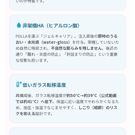
いのが特長です。
非架橋HA（ヒアルロン酸）
PDLLAを運ぶ「ジェルキャリア」。注入直後の
即時のうる
おい・水光感（water-gloss）
を付与。架橋していないた
め自然に吸収され、
不自然な膨らみを残しません
。後述の
通り「腫れ・炎症の防止」「針詰まりの防止」という重要
な役割も担います。
低いガラス転移温度
再構成後、ガラス転移温度が
約50°C→約39°C（公式動画
では約41°C）へ低下
。体温に近い温度でやわらかくなるた
め、加圧・加温でなじませやすく、
しこり（結節）のリス
クを抑える
設計です。