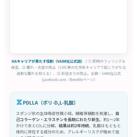
HAキャリアが果たす役割（VAIM社公式図）：
① 即時のフィリング＆
保湿、② 腫れ・炎症の防止（CMC等の化学系キャリアで起こりがちな
過剰な腫れを抑える）、③ 針詰まりの防止。出典：VAIM社公式
（juvelook.com／Benefitsページ）
PDLLA（ポリ-D,L-乳酸）
スポンジ状の生体吸収性微小球。線維芽細胞を刺激し、
自
己コラーゲン・エラスチンを長期にわたり新生
。約1〜2年
かけて水とCO₂に分解。
結果は約2年持続
。乳酸はもともと
体内に存在する成分のため、アレルギーリスクが極めて低